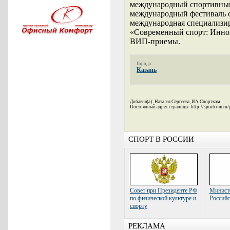
международный спортивный 
международный фестиваль 
международная специализи
«Современный спорт: Инно
ВИП-приемы.
Города:
Казань
Добавил(а): Наталья Сергеева, ИА Спортком
Постоянный адрес страницы: http://sportcom.ru/
СПОРТ В РОССИИ
Совет при Президенте РФ
Министе
по физической культуре и
Российс
спорту
РЕКЛАМА