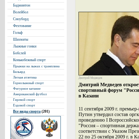
Бадминтон
Волейбол
Сноуборд
Фехтование
Гольф
Шахматы
Лыжные гонки
Бобслей
Конькобежный спорт
Прыжки на лыжах с трамплина
Бильярд
Легкая атлетика
Дмитрий Медведев
Горнолыжный спорт
Дмитрий Медведев откроет
Фигурное катание
спортивный форум "Росси
Американский футбол
в Казани
Гиревой спорт
Ездовой спорт
11 сентября 2009 г. премье
Все виды спорта
(201)
Путин утвердил состав оргк
проведению I Всероссийско
"Россия – спортивная держа
соответствии с Указом През
22 по 25 октября 2009 г. в К