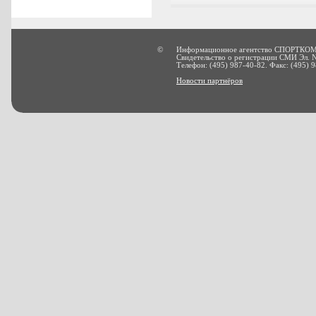
©
Информационное агентство СПОРТКОМ
Свидетельство о регистрации СМИ Эл. 
Телефон: (495) 987-40-82. Факс: (495) 9
Новости партнёров