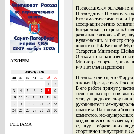
Председателем оргкомитета
Председателя Правительств
Его заместителями стали П
ассоциации летних олимпи
Богданчиков, секретарь Сов
развитию физической культ
Кулаковский, Министр спор
политики РФ Виталий Мутк
Татарстан Минтимер Шайми
Оргкомитета назначена стат
АРХИВЫ
Министра спорта, туризма 
РФ Наталья Паршикова.
Предполагается, что Форум
открыт Президентом Росси
В его работе примут участи
федеральных органов власт
международного спортивног
руководители международн
комитета, Паралимпийског
комитетов, международных
выдающиеся спортсмены, тр
РЕКЛАМА
культуры, образования, ве
спортивной индустрии и С