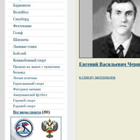
Бадминтон
Волейбол
Сноуборд
Фехтование
Гольф
Шахматы
Лыжные гонки
Бобслей
Конькобежный спорт
Евгений Васильевич Чер
Прыжки на лыжах с трамплина
Бильярд
к списку материалов
Легкая атлетика
Горнолыжный спорт
Фигурное катание
Американский футбол
Гиревой спорт
Ездовой спорт
Все виды спорта
(201)