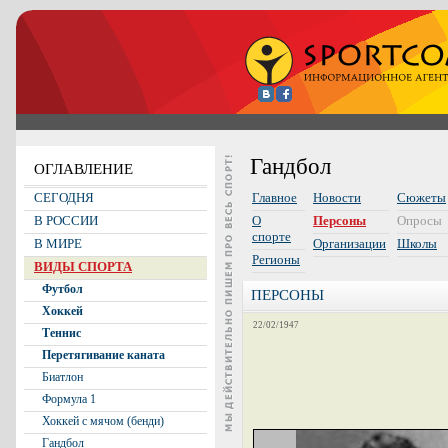
Гандбол
ОГЛАВЛЕНИЕ
СЕГОДНЯ
Главное
Новости
Сюжеты
В РОССИИ
О
Персоны
Опросы
спорте
В МИРЕ
Организации
Школы
Регионы
ВИДЫ СПОРТА
Футбол
ПЕРСОНЫ
Хоккей
22/02/1947
Теннис
Перетягивание каната
Биатлон
Формула 1
Хоккей с мячом (бенди)
Гандбол