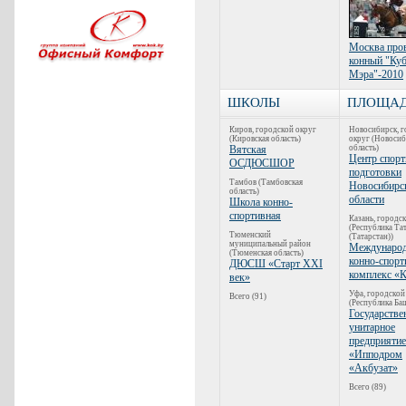
Москва про
конный "Ку
Мэра"-2010
ШКОЛЫ
ПЛОЩА
Киров, городской округ
Новосибирск, г
(Кировская область)
округ (Новосиб
Вятская
область)
Центр спор
ОСДЮСШОР
подготовки
Тамбов (Тамбовская
Новосибирс
область)
области
Школа конно-
спортивная
Казань, городс
(Республика Та
Тюменский
(Татарстан))
муниципальный район
Междунаро
(Тюменская область)
конно-спор
ДЮСШ «Старт XXI
комплекс «К
век»
Уфа, городской
Всего (91)
(Республика Ба
Государстве
унитарное
предприятие
«Ипподром
«Акбузат»
Всего (89)