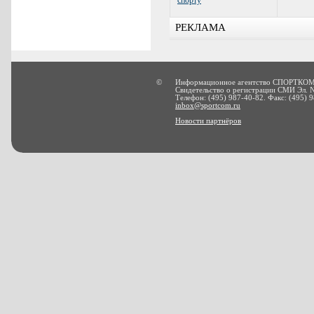
спорту
РЕКЛАМА
©
Информационное агентство СПОРТКОМ
Свидетельство о регистрации СМИ Эл. 
Телефон: (495) 987-40-82. Факс: (495) 9
inbox@sportcom.ru
Новости партнёров