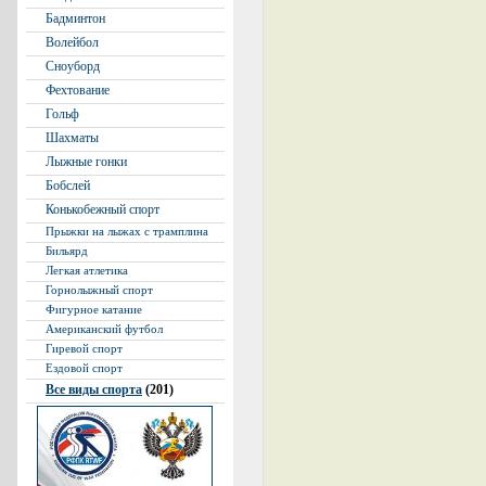
Бадминтон
Волейбол
Сноуборд
Фехтование
Гольф
Шахматы
Лыжные гонки
Бобслей
Конькобежный спорт
Прыжки на лыжах с трамплина
Бильярд
Легкая атлетика
Горнолыжный спорт
Фигурное катание
Американский футбол
Гиревой спорт
Ездовой спорт
Все виды спорта
(201)