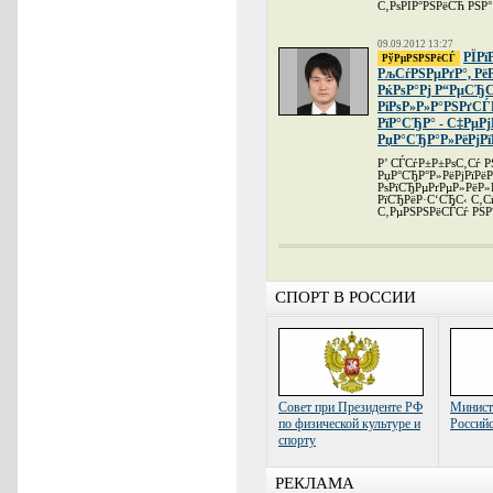
С‚РѕРІР°РЅРёСЋ РЅР
09.09.2012 13:27
РЇРї
РўРµРЅРЅРёСЃ
РљСѓРЅРµРґР°, Р
РќРѕР°Рј Р“РµСЂС
РіРѕР»Р»Р°РЅРґС
РїР°СЂР° - С‡РµРј
РџР°СЂР°Р»РёРјРї
Р’ СЃСѓР±Р±РѕС‚Сѓ 
РџР°СЂР°Р»РёРјРїРёР
РѕРїСЂРµРґРµР»РёР»
РїСЂРёР·С‘СЂС‹ С‚С
С‚РµРЅРЅРёСЃСѓ РЅР
СПОРТ В РОССИИ
Совет при Президенте РФ
Минист
по физической культуре и
Россий
спорту
РЕКЛАМА