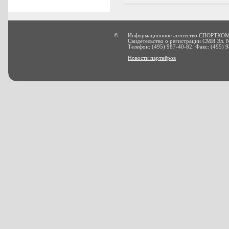
©
Информационное агентство СПОРТКОМ
Свидетельство о регистрации СМИ Эл. 
Телефон: (495) 987-40-82. Факс: (495) 9
Новости партнёров