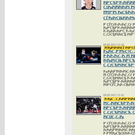
РїР°СЂР°Р»РёРјР
С‡РµРјРїРёРѕРЅ РЅ
РРІР°РЅ РџСЂРѕР
СЃРµРґСЊРјРѕР
Р’ СЃСѓР±Р±РѕС‚Сѓ 
РџР°СЂР°Р»РёРјРїРё
Р»РµРіРєРѕР°С‚Р»Рµ
С‚СѓСЂРЅРёСЂ РЅР° 
09.09.2012 13:56
РўРµРЅРЅРёСЃ РЅР°
РљРёС‚Р°Р№С†С‹ 
Р·РѕР»РѕС‚Рѕ РІ 
РґРµРЅСЊ РїР°СЂ
С‚СѓСЂРЅРёСЂР°
РљРѕРјР°РЅРґРЅС‹Рј
РІ СЃСѓР±Р±РѕС‚Сѓ 
С‚СѓСЂРЅРёСЂ Р»Рѕ
РџР°СЂР°Р»РёРјРїРёР°
РЅР°СЃС‚РѕР»СЊРЅРѕ
09.09.2012 13:42
Р¤РµС…С‚РѕРІР°РЅРё
РІС‹РёРіСЂР°Р»Рё
РїР°СЂР°Р»РёРјР
С‚СѓСЂРЅРёСЂ, 
РїСЏС‚С‹Рµ
Р’ СЃСѓР±Р±РѕС‚Сѓ 
РџР°СЂР°Р»РёРјРїРёР
РєРѕРјР°РЅРґРЅС‹РјР
Р·Р°РІРµСЂС€РёР»С