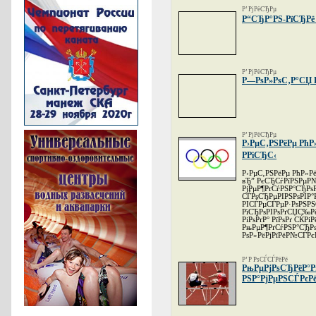
Р’ РјРёСЂРµ
Р“СЂР°РЅ-РїСЂРё 
Р’ РјРёСЂРµ
Р—РѕР»РѕС‚Р°СЏ Р
Р’ РјРёСЂРµ
Р›РµС‚РЅРёРµ РћР
РРіСЂС‹
Р›РµС‚РЅРёРµ РћР»Р
вЂ” РєСЂСѓРїРЅРµР
РјРµР¶РґСѓРЅР°СЂРѕ
СЃРѕСЂРµРІРЅРѕРІР°Р
РІСЃРµСЃРµР·РѕРЅРЅС
РїСЂРѕРІРѕРґСЏС‰Рё
РіРѕРґР° РїРѕРґ СЌРі
РњРµР¶РґСѓРЅР°СЂРѕ
РѕР»РёРјРїРёР№СЃРєР
Р’ Р РѕСЃСЃРёРё
РњРµРјРѕСЂРёР°
РЅР°РјРµРЅСЃРє