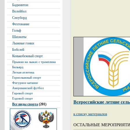
Бадминтон
Волейбол
Сноуборд
Фехтование
Гольф
Шахматы
Лыжные гонки
Бобслей
Конькобежный спорт
Прыжки на лыжах с трамплина
Бильярд
Легкая атлетика
Горнолыжный спорт
Фигурное катание
Американский футбол
Гиревой спорт
Ездовой спорт
Всероссийские летние сел
Все виды спорта
(201)
к списку материалов
ОСТАЛЬНЫЕ МЕРОПРИЯТ