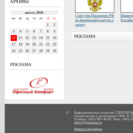
АРХИВЫ
Совет при Президенте РФ
Министе
по физической культуре и
Российс
спорту
РЕКЛАМА
РЕКЛАМА
©
Информационное агентство СПОРТКОМ
Свидетельство о регистрации СМИ Эл. 
Телефон: (495) 987-40-82. Факс: (495) 9
inbox@sportcom.ru
Новости партнёров