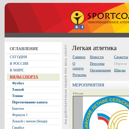
Легкая атлетика
ОГЛАВЛЕНИЕ
СЕГОДНЯ
Главное
Новости
Сюжеты
В РОССИИ
О
Персоны
Опросы
спорте
В МИРЕ
Организации
Школы
Регионы
ВИДЫ СПОРТА
Футбол
МЕРОПРИЯТИЯ
Хоккей
В России
Теннис
Перетягивание каната
Биатлон
Формула 1
Хоккей с мячом (бенди)
Гандбол