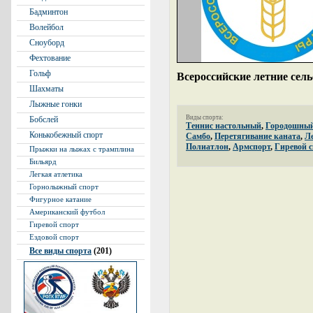
Бадминтон
Волейбол
Сноуборд
Фехтование
Гольф
Всероссийские летние сел
Шахматы
Лыжные гонки
Виды спорта:
Бобслей
Теннис настольный
,
Городошный
Конькобежный спорт
Самбо
,
Перетягивание каната
,
Л
Полиатлон
,
Армспорт
,
Гиревой с
Прыжки на лыжах с трамплина
Бильярд
Легкая атлетика
Горнолыжный спорт
Фигурное катание
Американский футбол
Гиревой спорт
Ездовой спорт
Все виды спорта
(201)