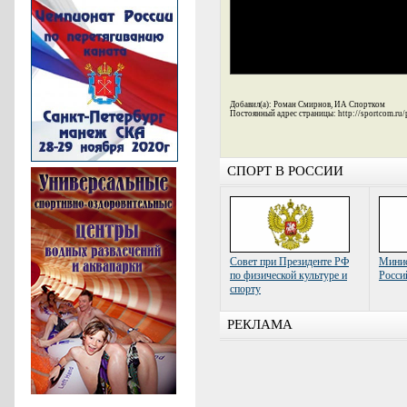
Добавил(а): Роман Смирнов, ИА Спортком
Постоянный адрес страницы: http://sportcom.ru/
СПОРТ В РОССИИ
Совет при Президенте РФ
Минис
по физической культуре и
Росси
спорту
РЕКЛАМА