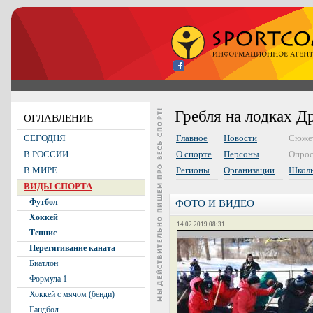
Гребля на лодках Д
ОГЛАВЛЕНИЕ
СЕГОДНЯ
Главное
Новости
Сюже
В РОССИИ
О спорте
Персоны
Опро
В МИРЕ
Регионы
Организации
Школ
ВИДЫ СПОРТА
Футбол
ФОТО И ВИДЕО
Хоккей
14.02.2019 08:31
Теннис
Перетягивание каната
Биатлон
Формула 1
Хоккей с мячом (бенди)
Гандбол