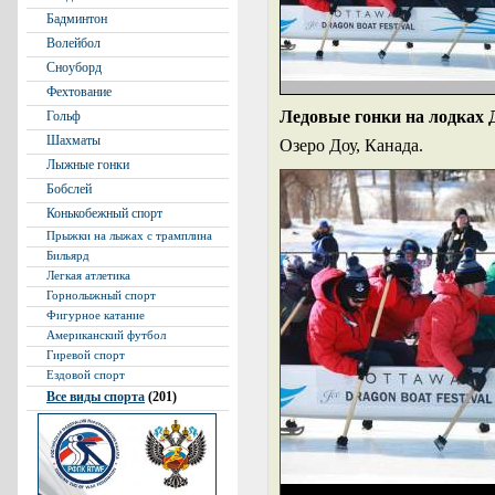
Бадминтон
Волейбол
Сноуборд
Фехтование
Ледовые гонки на лодках 
Гольф
Шахматы
Озеро Доу, Канада.
Лыжные гонки
Бобслей
Конькобежный спорт
Прыжки на лыжах с трамплина
Бильярд
Легкая атлетика
Горнолыжный спорт
Фигурное катание
Американский футбол
Гиревой спорт
Ездовой спорт
Все виды спорта
(201)