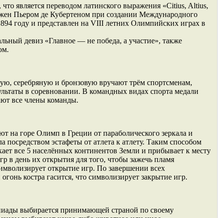
, что является переводом латинского выражения «Citius, Altius,
ложен Пьером де Кубертеном при создании Международного
894 году и представлен на VIII летних Олимпийских играх в
ьный девиз «Главное — не победа, а участие», также
ом.
ую, серебряную и бронзовую вручают трём спортсменам,
льтаты в соревновании. В командных видах спорта медали
ают все члены команды.
т на горе Олимп в Греции от параболического зеркала и
а посредством эстафеты от атлета к атлету. Таким способом
ает все 5 населённых континентов Земли и прибывает к месту
 в день их открытия для того, чтобы зажечь пламя
символизирует открытие игр. По завершении всех
гонь костра гасится, что символизирует закрытие игр.
пиады выбирается принимающей страной по своему