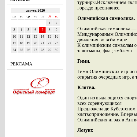
турниры.Исключением являет
гораздо престижнее.
Олимпийская символика.
Олимпийская символика — 
Международным Олимпийск
движения во всём мире.
К олимпийским символам отн
талисманы, флаг, эмблема.
Гимн.
РЕКЛАМА
Гимн Олимпийских игр испо
открытия очередных игр, а 
Клятва.
Один из выдающихся спортс
всех соревнующихся.
Предложена де Кубертеном 
клятвоприношение. Впервые
Олимпийских играх в Антв
Лозунг.