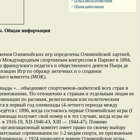
»
Годы и места проведения
»
Общая информация
ы. Общая информация
жения Олимпийских игр определены Олимпийской хартией,
ы Международным спортивным конгрессом в Париже в 1894,
французского педагога и общественного деятеля Пьера де
низации Игр по образцу античных и о создании
ого комитета (МОК).
пиады «…объединяют спортсменов-любителей всех стран в
ревнованиях. По отношению к странам и отдельным лицам не
иминации по расовым, религиозным или политическим
я в первый год олимпиады (4-летнего периода между
едётся с 1896, когда состоялись первые Олимпийские игры (I
пиада получает свой номер и в тех случаях, когда игры не
 в 1916-19, XII-1940-43, XIII — 1944-47). Помимо
 организационный комитет имеет право по своему выбору
зательные соревнования по 1-2 видам спорта, не признанным
 Олимпиада, с 1924 проводятся зимние Олимпийские игры,