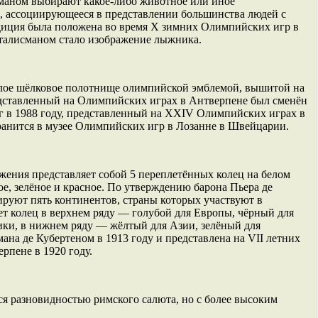
маном выбирают какое-либо животное или иное
, ассоциирующееся в представлении большинства людей с
иция была положена во время X зимних Олимпийских игр в
а талисманом стало изображение лыжника.
елое шёлковое полотнище олимпийской эмблемой, вышитой на
редставленный на Олимпийских играх в Антверпене был сменён
 в 1988 году, представленный на XXIV Олимпийских играх в
ранится в музее Олимпийских игр в Лозанне в Швейцарии.
ения представляет собой 5 переплетённых колец на белом
ное, зелёное и красное. По утверждению барона Пьера де
ируют пять континентов, страны которых участвуют в
 колец в верхнем ряду — голубой для Европы, чёрный для
ки, в нижнем ряду — жёлтый для Азии, зелёный для
на де Кубертеном в 1913 году и представлена на VII летних
рпене в 1920 году.
я разновидностью римского салюта, но с более высоким