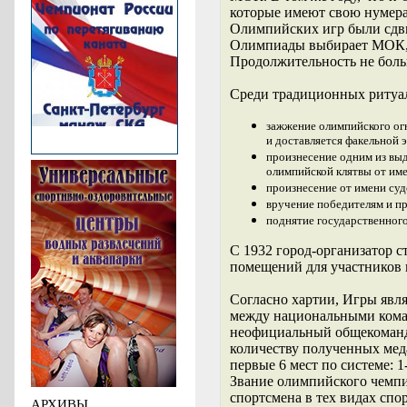
которые имеют свою нумера
Олимпийских игр были сдви
Олимпиады выбирает МОК, пр
Продолжительность не боль
Среди традиционных ритуа
зажжение олимпийского огн
и доставляется факельной 
произнесение одним из вы
олимпийской клятвы от име
произнесение от имени суд
вручение победителям и п
поднятие государственного
С 1932 город-организатор
помещений для участников 
Согласно хартии, Игры явл
между национальными коман
неофициальный общекомандн
количеству полученных меда
первые 6 мест по системе: 1-
Звание олимпийского чемпи
спортсмена в тех видах спо
АРХИВЫ