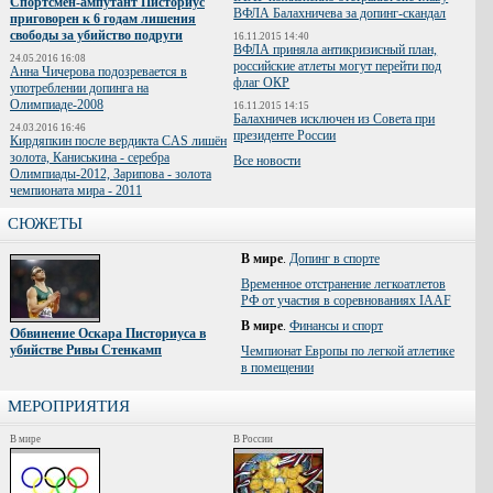
Спортсмен-ампутант Писториус
ВФЛА Балахничева за допинг-скандал
приговорен к 6 годам лишения
свободы за убийство подруги
16.11.2015 14:40
ВФЛА приняла антикризисный план,
24.05.2016 16:08
российские атлеты могут перейти под
Анна Чичерова подозревается в
флаг ОКР
употреблении допинга на
Олимпиаде-2008
16.11.2015 14:15
Балахничев исключен из Совета при
24.03.2016 16:46
президенте России
Кирдяпкин после вердикта CAS лишён
золота, Каниськина - серебра
Все новости
Олимпиады-2012, Зарипова - золота
чемпионата мира - 2011
СЮЖЕТЫ
В мире
.
Допинг в спорте
Временное отстранение легкоатлетов
РФ от участия в соревнованиях IAAF
В мире
.
Финансы и спорт
Обвинение Оскара Писториуса в
убийстве Ривы Стенкамп
Чемпионат Европы по легкой атлетике
в помещении
МЕРОПРИЯТИЯ
В мире
В России