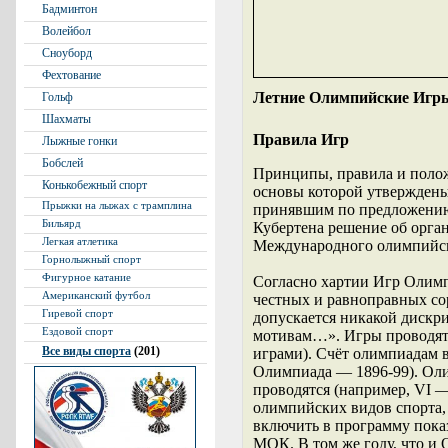
Бадминтон
Волейбол
Сноуборд
Фехтование
Летние Олимпийские Игр
Гольф
Шахматы
Правила Игр
Лыжные гонки
Бобслей
Принципы, правила и поло
Конькобежный спорт
основы которой утвержден
Прыжки на лыжах с трамплина
принявшим по предложению 
Бильярд
Кубертена решение об орга
Легкая атлетика
Международного олимпийск
Горнолыжный спорт
Фигурное катание
Согласно хартии Игр Олим
Американский футбол
честных и равноправных со
Гиревой спорт
допускается никакой дискр
Ездовой спорт
мотивам…». Игры проводятс
Все виды спорта
(201)
играми). Счёт олимпиадам в
Олимпиада — 1896-99). Олим
проводятся (например, VI —
олимпийских видов спорта,
включить в программу пока
МОК. В том же году, что и