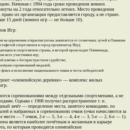
цию. Начиная с 1994 года сроки проведения зимних
нуты на 2 года относительно летних. Место проведения
аво их организации предоставляется городу, а не стране.
ше 15 дней (зимних игр — не больше 10).
лов Игр:
я на церемонии открытия (огонь зажигается от солнечных лучей в Олимпии
эстафетой спортсменов в город-организатор Игр);
дающихся спортсменов страны, в которой происходит Олимпиада,
ни всех участников игр;
ей клятвы о беспристрастном судействе;
ризёрам соревнований медалей;
 флага и исполнение национального гимна в честь победителей.
 строит «олимпийскую деревню» — комплекс жилых
игр.
яются соревнованиями между отдельными спортсменами, а не
дами. Однако с 1908 получил распространение т. н.
ый зачёт — определение места, занятого командами, по
лей и набранных в соревнованиях очков (очки начисляются за
е место — 7 очков, 2-е — 5, 3-е — 4, 4-е — 3, 5-е — 2, 6-е — 1).
она является наиболее почётным и желанным в карьере
рта, по которым проводятся олимпийские