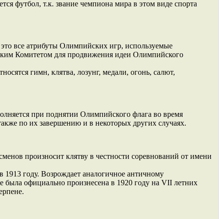
ся футбол, т.к. звание чемпиона мира в этом виде спорта
это все атрибуты Олимпийских игр, используемые
им Комитетом для продвижения идеи Олимпийского
осятся гимн, клятва, лозунг, медали, огонь, салют,
лняется при поднятии Олимпийского флага во время
также по их завершению и в некоторых других случаях.
менов произносит клятву в честности соревнований от имени
в 1913 году. Возрождает аналогичное античному
 была официально произнесена в 1920 году на VII летних
ерпене.