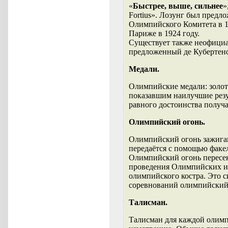
«
Быстрее, выше, сильнее
»
Fortius». Лозунг был пред
Олимпийского Комитета в 1
Париже в 1924 году.
Существует также неофициал
предложенный де Кубертен
Медали.
Олимпийские медали: золот
показавшим наилучшие резу
равного достоинства получ
Олимпийский огонь.
Олимпийский огонь зажигаю
передаётся с помощью факел
Олимпийский огонь пересек
проведения Олимпийских игр
олимпийского костра. Это 
соревнований олимпийский о
Талисман.
Талисман для каждой олим