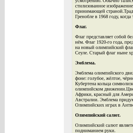
усмотрению. Обычно талис
стилизованное изображение
принимающей страной.Трад
Гренобле в 1968 году, когд
Флаг.
Флаг представляет собой б
нём. Флаг 1920-го года, п
на новый олимпийский флаг
Сеуле. Старый флаг ныне х
Эмблема.
Эмблема олимпийского движ
фоне: голубое, жёлтое, чёр
Кубертена кольца символиз
олимпийском движении.Цвет
Африки, красный для Амери
Австралии. Эмблема придума
Олимпийских играх в Антве
Олимпийский салют.
Олимпийский салют являетс
подниманием руки.