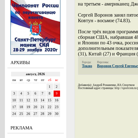
на третьем - американец Дже
Сергей Воронов занял пятое
Ковтун - восьмое (74.83).
После трёх видов программ
сборная США, набравшая 48
и Японии по 43 очка, россия
дополнительным показателя
(31), Китай (27) и Франция 
АРХИВЫ
Города:
Персоны:
Токио
Воронов Сергей Евгень
Добавил(а): Андрей Романенко, ИА Спортком
Постоянный адрес страницы: http://sportcom.ru
РЕКЛАМА