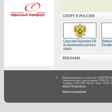
СПОРТ В РОССИИ
Совет при Президенте РФ
Министе
по физической культуре и
Российс
спорту
РЕКЛАМА
©
Информационное агентство СПОРТКОМ
Свидетельство о регистрации СМИ Эл. 
Телефон: (495) 987-40-82. Факс: (495) 9
inbox@sportcom.ru
Новости партнёров