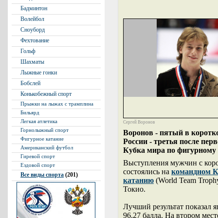
Бадминтон
Волейбол
Сноуборд
Фехтование
Гольф
Шахматы
Лыжные гонки
Бобслей
Конькобежный спорт
Прыжки на лыжах с трамплина
Бильярд
Легкая атлетика
Сергей Воронов
Горнолыжный спорт
Воронов - пятый в коротк
Фигурное катание
России - третья после пер
Американский футбол
Кубка мира по фигурному
Гиревой спорт
Выступления мужчин с кор
Ездовой спорт
состоялись на
командном К
Все виды спорта
(201)
катанию
(World Team Troph
Токио.
Лучший результат показал 
96.27 балла. На втором мест